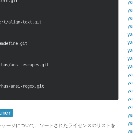
orn.git

ya
ya
ya
rt/align-text.git

ya
ya
ya
mdefine.git

ya
ya
hus/ansi-escapes.git

ya
ya
ya
hus/ansi-regex.git

ya
ya
ya
imer
ya
ya
ッケージについて、ソートされたライセンスのリストを
ya