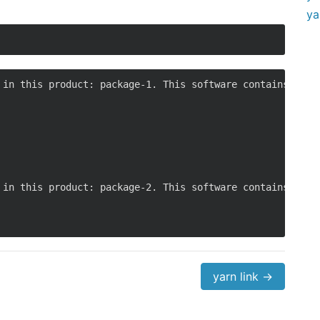
ya
 in this product: package-1. This software contains the f
 in this product: package-2. This software contains the f
yarn link →