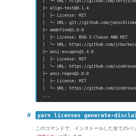
│  └─ URL: https://github.com/ternjs/ac
├─ align-text@0.1.4

│  ├─ License: MIT

│  └─ URL: git://github.com/jonschlinke
├─ amdefine@1.0.0

│  ├─ License: BSD-3-Clause AND MIT

│  └─ URL: https://github.com/jrburke/a
├─ ansi-escapes@1.4.0

│  ├─ License: MIT

│  └─ URL: https://github.com/sindresor
├─ ansi-regex@2.0.0

│  ├─ License: MIT

│  └─ URL: https://github.com/sindresor
yarn licenses generate-discla
このコマンドで、インストールした全てのパ