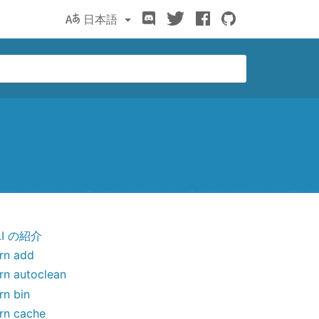
Discord
Twitter
Facebook
GitHub
日本語
LI の紹介
rn add
rn autoclean
rn bin
rn cache