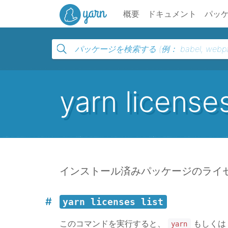
Yarn
概要
ドキュメント
パッ
yarn license
インストール済みパッケージのライ
yarn licenses list
このコマンドを実行すると、
もしく
yarn