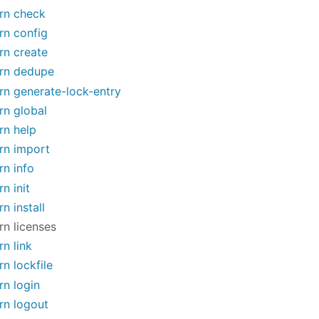
rn check
rn config
rn create
rn dedupe
rn generate-lock-entry
rn global
rn help
rn import
rn info
rn init
rn install
rn licenses
rn link
rn lockfile
rn login
rn logout