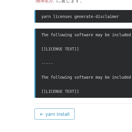
に返します。
標準出力
The following software may be included
[[LICENSE TEXT]]

-----

The following software may be included
← yarn install