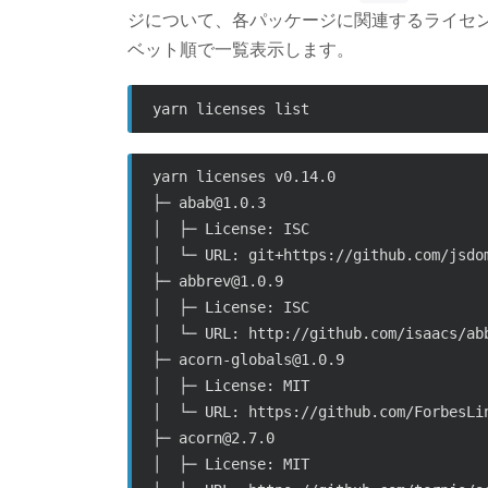
ジについて、各パッケージに関連するライセン
ベット順で一覧表示します。
yarn licenses v0.14.0

├─ abab@1.0.3

│  ├─ License: ISC

│  └─ URL: git+https://github.com/jsdom
├─ abbrev@1.0.9

│  ├─ License: ISC

│  └─ URL: http://github.com/isaacs/abb
├─ acorn-globals@1.0.9

│  ├─ License: MIT

│  └─ URL: https://github.com/ForbesLin
├─ acorn@2.7.0

│  ├─ License: MIT
