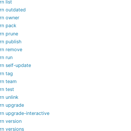
rn list
rn outdated
rn owner
rn pack
rn prune
rn publish
rn remove
rn run
rn self-update
rn tag
rn team
rn test
rn unlink
rn upgrade
rn upgrade-interactive
rn version
rn versions