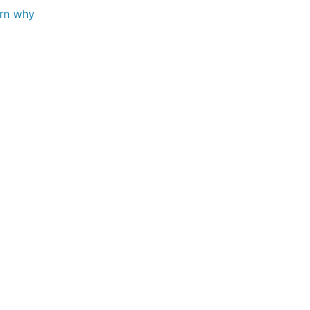
rn why
ollowing license and notice below:

ollowing license and notice below:
