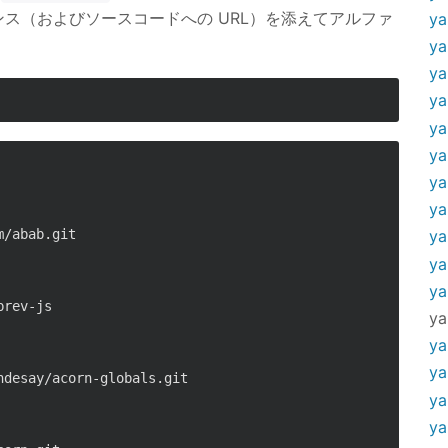
ス（およびソースコードへの URL）を添えてアルファ
ya
ya
ya
ya
ya
ya
ya
ya
/abab.git

ya
ya
ya
rev-js

ya
ya
ya
desay/acorn-globals.git

ya
ya