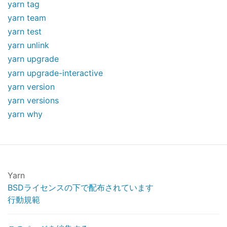
yarn tag
yarn team
yarn test
yarn unlink
yarn upgrade
yarn upgrade-interactive
yarn version
yarn versions
yarn why
Yarn
BSDライセンスの下で配布されています
行動規範