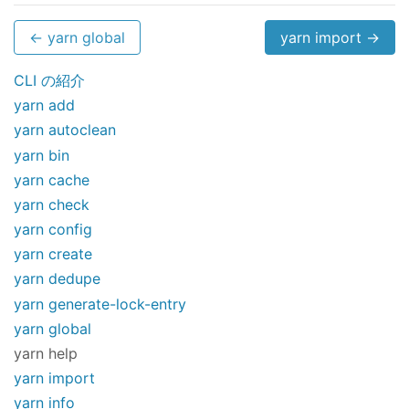
← yarn global
yarn import →
CLI の紹介
yarn add
yarn autoclean
yarn bin
yarn cache
yarn check
yarn config
yarn create
yarn dedupe
yarn generate-lock-entry
yarn global
yarn help
yarn import
yarn info