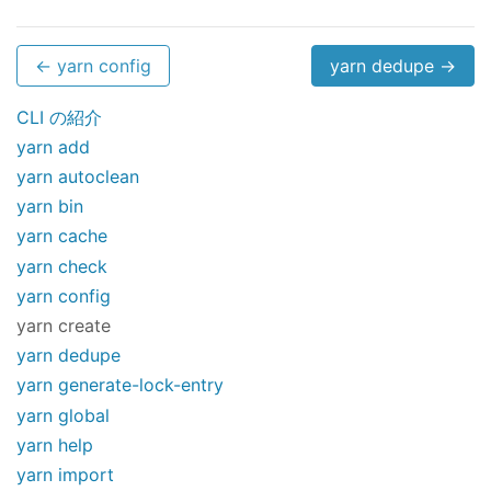
← yarn config
yarn dedupe →
CLI の紹介
yarn add
yarn autoclean
yarn bin
yarn cache
yarn check
yarn config
yarn create
yarn dedupe
yarn generate-lock-entry
yarn global
yarn help
yarn import