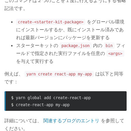
このコマンドは２つのことを１度に行えるようにする省略
記法です。
をグローバル環境
create-<starter-kit-package>
にインストールするか、既にインストール済みであ
れば最新バージョンにパッケージを更新する
スターターキットの
内の
フィ
package.json
bin
ールドで指定された実行ファイルを任意の
<args>
を与えて実行する
例えば、
は以下と同等
yarn create react-app my-app
です：
$ 
$ 
詳細については、
関連するブログのエントリ
を参照して
ください。