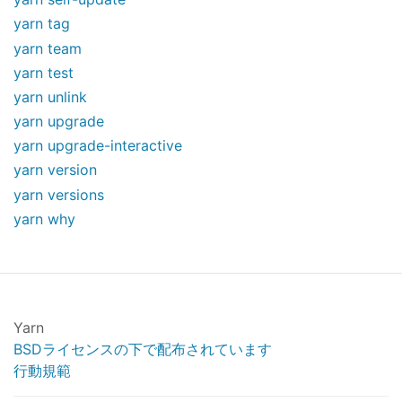
yarn tag
yarn team
yarn test
yarn unlink
yarn upgrade
yarn upgrade-interactive
yarn version
yarn versions
yarn why
Yarn
BSDライセンスの下で配布されています
行動規範