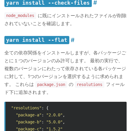
yarn install --check-files
に既にインストールされたファイルが削除
node_modules
されていないことを確認します。
yarn install --flat
全ての依存関係をインストールしますが、各パッケージご
とに１つのバージョンのみ許可します。 最初の実行で、
複数のバージョンにわたって依存されている各パッケージ
に対して、1つのバージョンを選択するように求められま
す。 これらは
の
フィール
package.json
resolutions
ド下に追加されます。
"resolutions"
:
{
"package-a"
:
"2.0.0"
,
"package-b"
:
"5.0.0"
,
"package-c"
:
"1.5.2"