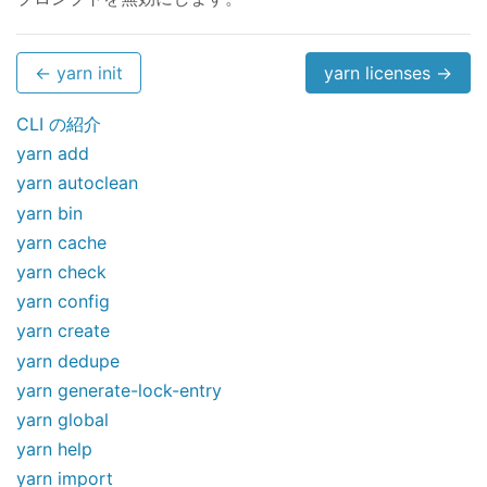
← yarn init
yarn licenses →
CLI の紹介
yarn add
yarn autoclean
yarn bin
yarn cache
yarn check
yarn config
yarn create
yarn dedupe
yarn generate-lock-entry
yarn global
yarn help
yarn import