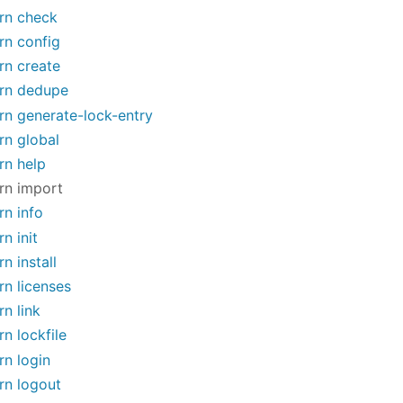
rn check
rn config
rn create
rn dedupe
rn generate-lock-entry
rn global
rn help
rn import
rn info
rn init
rn install
rn licenses
rn link
rn lockfile
rn login
rn logout