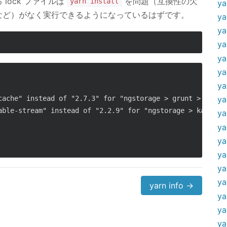
lock ファイルは
を問題（互換性の欠
yarn install
ya
など）がなく実行できるようになっているはずです。
ya
ya
ya
ya
ya
ya
cache" instead of "2.7.3" for "ngstorage > grunt > minima
ya
able-stream" instead of "2.2.9" for "ngstorage > karma > 
ya
ya
ya
ya
ya
ya
yarn info →
ya
ya
ya