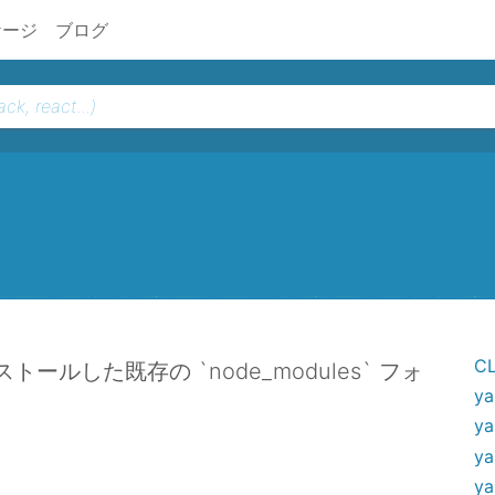
ケージ
ブログ
C
ンストールした既存の `node_modules` フォ
ya
ya
ya
ya