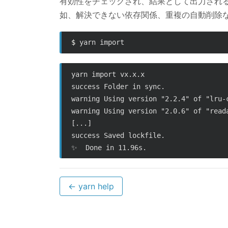
有効性をチェックされ、結果として出力される 
如、解決できない依存関係、重複の自動削除
$ 
yarn import vx.x.x

success Folder in sync.

warning Using version "2.2.4" of "lru-
warning Using version "2.0.6" of "read
[...]

success Saved lockfile.

← yarn help