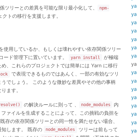
ya
存関係ツリーとの差異を可能な限り最小化して、
npm-
ya
ェクトの移行を支援します。
ya
ya
ya
ya
を使用しているか、もしくは壊れやすい依存関係ツリー
ya
コード管理下に置いています。
が極端
yarn install
ya
、これらのプロジェクトでは簡単には Yarn に移行
ya
で表現できるものではあんく、一部の有効なツリ
lock
ya
うでしょう。 このような微妙な差異やその他の事柄
ya
なります。
ya
の解決ルールに則って 、
内
resolve()
node_modules
ya
ファイルを生成することによって、この挑戦の負担を
ya
ムが既存の依存関係ツリーとの同一性を満たせない場合、
ya
通知します。 既存の
ツリーは前もって
node_modules
ya