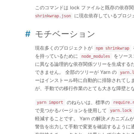
このコマンドは lock ファイルと既存の依
に現在依存しているプロジ
shrinkwrap.json
モチベーション
現在多くのプロジェクトが
npm shrinkwrap
を持っているために
をソース
node_modules
に異なる論理的な依存関係ツリーを生成するため
できません。 全部のツリーが Yarn の
yarn.
ーはインストール時に自動的に排除されてしま
が、手動での移行作業のとても大きな障壁と
のねらいは、標準の
yarn import
require.
で見つかるバージョンを使用して
yarn.lock
軽減することです。 Yarn の解決メカニズ
警告を出力して手動で変更を確認するように