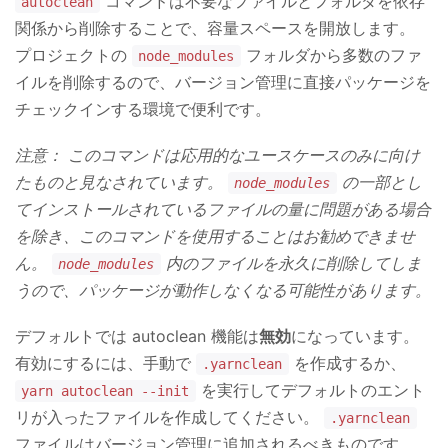
コマンドは不要なファイルとフォルダを依存
autoclean
関係から削除することで、容量スペースを開放します。
プロジェクトの
フォルダから多数のファ
node_modules
イルを削除するので、バージョン管理に直接パッケージを
チェックインする環境で便利です。
注意： このコマンドは応用的なユースケースのみに向け
たものと見なされています。
の一部とし
node_modules
てインストールされているファイルの量に問題がある場合
を除き、このコマンドを使用することはお勧めできませ
ん。
内のファイルを永久に削除してしま
node_modules
うので、パッケージが動作しなくなる可能性があります。
デフォルトでは autoclean 機能は
無効
になっています。
有効にするには、手動で
を作成するか、
.yarnclean
を実行してデフォルトのエント
yarn autoclean --init
リが入ったファイルを作成してください。
.yarnclean
ファイルはバージョン管理に追加されるべきものです。