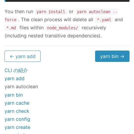
You then run
or
yarn install
yarn autoclean --
. The clean process will delete all
and
force
*.yaml
files within
recursively
*.md
node_modules/
(including nested transitive dependencies).
← yarn add
yarn bin →
CLI の紹介
yarn add
yarn autoclean
yarn bin
yarn cache
yarn check
yarn config
yarn create